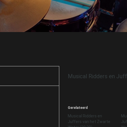
Musical Ridders en Juf
Gerelateerd
Musical Ridders en
Mus
Juffers van het Zwarte
Juf