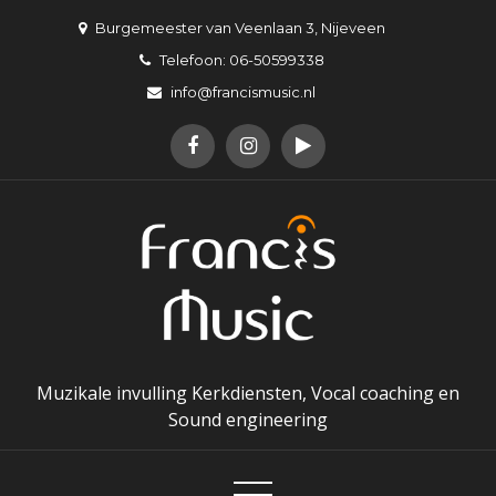
Skip
Burgemeester van Veenlaan 3, Nijeveen
to
Telefoon: 06-50599338
content
info@francismusic.nl
Muzikale invulling Kerkdiensten, Vocal coaching en
Sound engineering