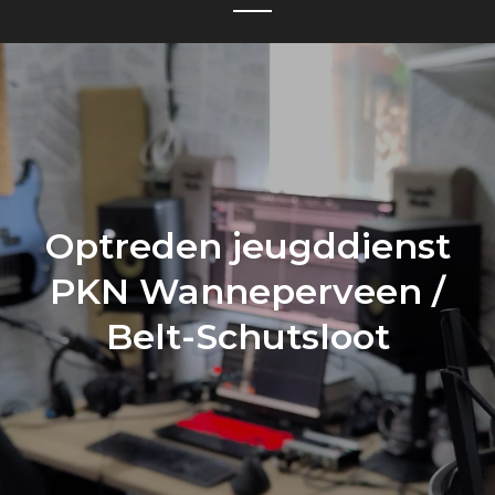
Optreden jeugddienst
PKN Wanneperveen /
Belt-Schutsloot