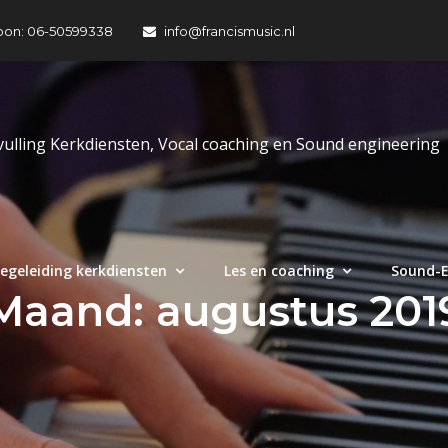
oon: 06-50599338
info@francismusic.nl
vulling Kerkdiensten, Vocal coaching en Sound engineering
egeleiding kerkdiensten
Les en coaching
Sound-E
Maand:
augustus 201