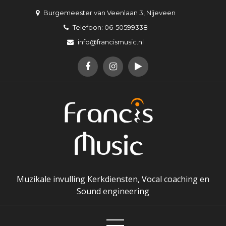
Skip
Burgemeester van Veenlaan 3, Nijeveen
to
Telefoon: 06-50599338
content
info@francismusic.nl
Muzikale invulling Kerkdiensten, Vocal coaching en
Sound engineering