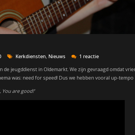
op
0
Kerkdiensten
,
Nieuws
1 reactie
Jeugddienst
n de jeugddienst in Oldemarkt. We zijn gevraagd omdat vr
Oldemarkt
 thema was: need for speed! Dus we hebben vooral up-tem
, You are good!’