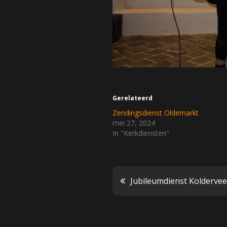
Gerelateerd
Zendingsdienst Oldemarkt
mei 27, 2024
In "Kerkdiensten"
Bericht
Jubileumdienst Kolderve
navigatie