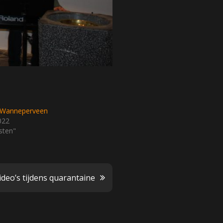
t Wanneperveen
022
sten"
deo’s tijdens quarantaine