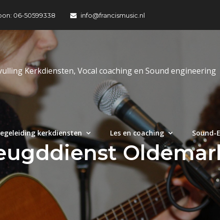
oon: 06-50599338
info@francismusic.nl
vulling Kerkdiensten, Vocal coaching en Sound engineering
egeleiding kerkdiensten
Les en coaching
Sound-E
eugddienst Oldemar